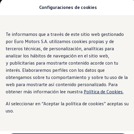
Configuraciones de cookies
Modelos y Concesionarios
SUVW: así es la gama SUV de VW en Perú
Campañas y Promociones
Autos nuevos
Saltar
Saltar al
Concesionarios y Talleres
contenido
a pie
Te informamos que a través de este sitio web gestionado
Cotiza Aquí
principal
de
Test Drive
por Euro Motors S.A. utilizamos cookies propias y de
Contáctanos
página
terceros técnicas, de personalización, analíticas para
Marca y Experiencia
analizar los hábitos de navegación en el sitio web,
Volkswagen Perú
Espacio Exclusivo para Prensa
y publicitarias para mostrarte contenido acorde con tu
Innovación y Tecnología
interés. Elaboraremos perfiles con los datos que
#Project1Hour
obtengamos sobre tu comportamiento y sobre tu uso de la
Latin NCAP
Postventa
web para mostrarte así contenido personalizado. Para
Manuales de Usuario
obtener más información lee nuestra
Política de Cookies.
Servicios de Mantenimiento
Planchado y Pintura
Al seleccionar en “Aceptar la política de cookies” aceptas su
Paquetes de Servicio
Repuestos y Accesorios
uso.
Repuestos Originales
Accesorios y Lifestyle
Agenda tu cita
Precio de tu Mantenimiento