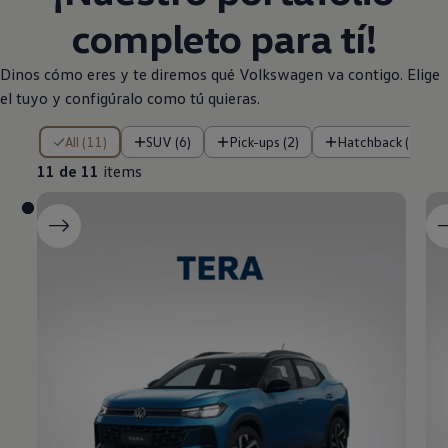
completo para tí!
Dinos cómo eres y te diremos qué
Volkswagen
va contigo. Elige
el tuyo y configúralo como tú quieras.
11 de 11 items
All (11)
SUV (6)
Pick-ups (2)
Hatchback (1)
11 de 11
items