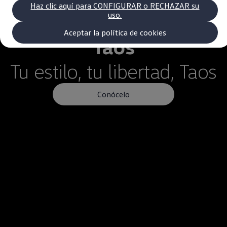
Volkswagen Recall
Haz clic aquí para CONFIGURAR o RECHAZAR su
Campaña Recall - Takata Airbag
uso.
VW Benefits
Garantías
Aceptar la política de cookies
Taos
Garantía auto nuevo
Garantía extendida
Tengo un VW
Tu estilo, tu libertad,
Taos
Consejos y Cuidados
VW Store
Noticias
Conócelo