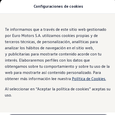
Configuraciones de cookies
Modelos y Concesionarios
SUVW: así es la gama SUV de VW en Perú
Campañas y Promociones
Autos nuevos
Saltar
Saltar al
Concesionarios y Talleres
contenido
a pie
Te informamos que a través de este sitio web gestionado
Cotiza Aquí
principal
de
Test Drive
por Euro Motors S.A. utilizamos cookies propias y de
Contáctanos
página
terceros técnicas, de personalización, analíticas para
Marca y Experiencia
analizar los hábitos de navegación en el sitio web,
Volkswagen Perú
Espacio Exclusivo para Prensa
y publicitarias para mostrarte contenido acorde con tu
Innovación y Tecnología
interés. Elaboraremos perfiles con los datos que
#Project1Hour
obtengamos sobre tu comportamiento y sobre tu uso de la
Latin NCAP
Postventa
web para mostrarte así contenido personalizado. Para
Manuales de Usuario
obtener más información lee nuestra
Política de Cookies.
Servicios de Mantenimiento
Planchado y Pintura
Al seleccionar en “Aceptar la política de cookies” aceptas su
Paquetes de Servicio
Repuestos y Accesorios
uso.
Repuestos Originales
Accesorios y Lifestyle
Agenda tu cita
Precio de tu Mantenimiento