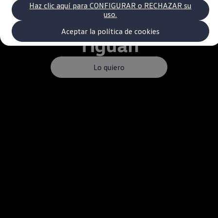
Volkswagen Recall
Haz clic aquí para CONFIGURAR o RECHAZAR su
Campaña Recall - Takata Airbag
uso.
VW Benefits
Garantías
Aceptar la política de cookies
Tiguan
Garantía auto nuevo
Garantía extendida
Tengo un VW
Consejos y Cuidados
Lo quiero
VW Store
Noticias