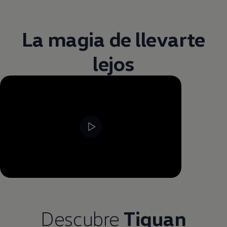
La magia de llevarte
lejos
--:--
Remaining time, --:--
Descubre
Tiguan