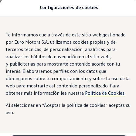
Configuraciones de cookies
Modelos y Concesionarios
SUVW: así es la gama SUV de VW en Perú
Campañas y Promociones
Autos nuevos
Inicio
Saltar
Saltar al
Concesionarios y Talleres
contenido
a pie
Te informamos que a través de este sitio web gestionado
Cotiza Aquí
principal
de
Test Drive
por Euro Motors S.A. utilizamos cookies propias y de
Contáctanos
página
terceros técnicas, de personalización, analíticas para
Marca y Experiencia
Glosario Técnico
analizar los hábitos de navegación en el sitio web,
Volkswagen Perú
Espacio Exclusivo para Prensa
y publicitarias para mostrarte contenido acorde con tu
Innovación y Tecnología
interés. Elaboraremos perfiles con los datos que
#Project1Hour
obtengamos sobre tu comportamiento y sobre tu uso de la
Latin NCAP
Postventa
web para mostrarte así contenido personalizado. Para
Manuales de Usuario
obtener más información lee nuestra
Política de Cookies.
Servicios de Mantenimiento
Planchado y Pintura
Al seleccionar en “Aceptar la política de cookies” aceptas su
Paquetes de Servicio
A
B
C
D
E
F
G
H
I
J
K
L
M
N
Repuestos y Accesorios
uso.
Repuestos Originales
O
P
Q
R
S
T
U
V
W
X
Y
Z
#
Accesorios y Lifestyle
Agenda tu cita
Precio de tu Mantenimiento