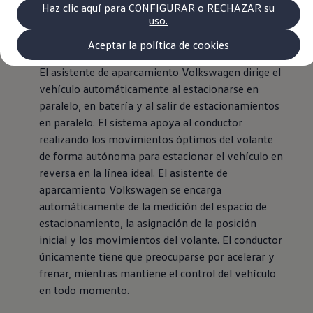
A
Volkswagen Recall
Haz clic aquí para CONFIGURAR o RECHAZAR su
Campaña Recall - Takata Airbag
uso.
VW Benefits
Asistente de aparcamiento VW
Garantías
Aceptar la política de cookies
Garantía auto nuevo
Garantía extendida
El asistente de aparcamiento
Volkswagen
dirige el
Tengo un VW
vehículo automáticamente al estacionarse en
Consejos y Cuidados
paralelo, en batería y al salir de estacionamientos
VW Store
Noticias
en paralelo. El sistema apoya al conductor
realizando los movimientos óptimos del volante
de forma autónoma para estacionar el vehículo en
reversa en la línea ideal. El asistente de
aparcamiento
Volkswagen
se encarga
automáticamente de la medición del espacio de
estacionamiento, la asignación de la posición
inicial y los movimientos del volante. El conductor
únicamente tiene que preocuparse por acelerar y
frenar, mientras mantiene el control del vehículo
en todo momento.