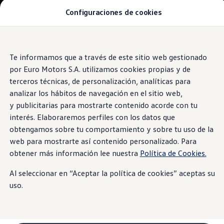
Configuraciones de cookies
Modelos y Concesionarios
SUVW: así es la gama SUV de VW en Perú
Campañas y Promociones
Autos nuevos
Saltar
Saltar al
Concesionarios y Talleres
contenido
a pie
Te informamos que a través de este sitio web gestionado
Cotiza Aquí
principal
de
Test Drive
por Euro Motors S.A. utilizamos cookies propias y de
Contáctanos
página
terceros técnicas, de personalización, analíticas para
Marca y Experiencia
analizar los hábitos de navegación en el sitio web,
Volkswagen Perú
Espacio Exclusivo para Prensa
y publicitarias para mostrarte contenido acorde con tu
Innovación y Tecnología
interés. Elaboraremos perfiles con los datos que
#Project1Hour
obtengamos sobre tu comportamiento y sobre tu uso de la
Latin NCAP
Postventa
web para mostrarte así contenido personalizado. Para
Manuales de Usuario
obtener más información lee nuestra
Política de Cookies.
Servicios de Mantenimiento
Planchado y Pintura
Al seleccionar en “Aceptar la política de cookies” aceptas su
Paquetes de Servicio
Repuestos y Accesorios
uso.
Repuestos Originales
Accesorios y Lifestyle
Agenda tu cita
Precio de tu Mantenimiento