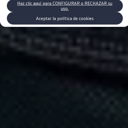
Volkswagen Recall
Haz clic aquí para CONFIGURAR o RECHAZAR su
Campaña Recall - Takata Airbag
uso.
VW Benefits
Garantías
Aceptar la política de cookies
Garantía auto nuevo
Garantía extendida
Tengo un VW
Consejos y Cuidados
VW Store
Noticias