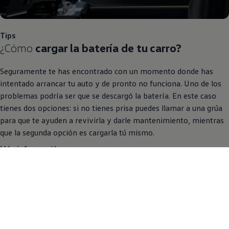
Tips
¿Cómo
cargar la batería de tu carro?
Seguramente te has encontrado con un momento donde has
intentado arrancar tu auto y de pronto no funciona. Uno de los
problemas podría ser que se descargó la batería. En este caso
tienes dos opciones: si no tienes prisa puedes llamar a una grúa
para que te ayuden a revivirla y darle mantenimiento, mientras
que la segunda opción es cargarla tú mismo.
Más información
Tips
¿Sabes por qué se calienta el motor de tu
auto?