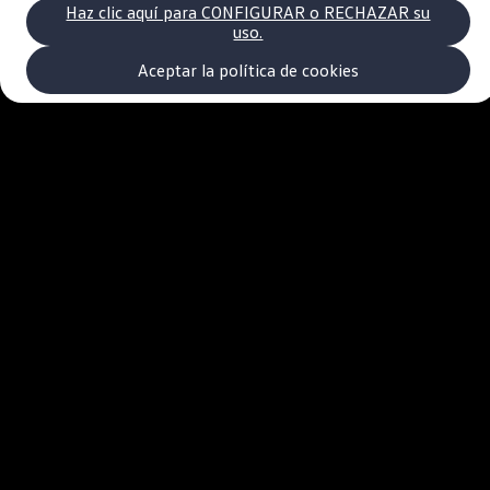
Volkswagen Recall
Haz clic aquí para CONFIGURAR o RECHAZAR su
Campaña Recall - Takata Airbag
uso.
VW Benefits
Garantías
Aceptar la política de cookies
Garantía auto nuevo
Garantía extendida
Tengo un VW
Consejos y Cuidados
VW Store
Noticias