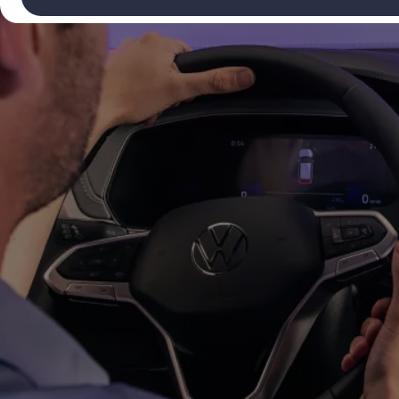
Volkswagen Recall
Campaña Recall - Takata Airbag
VW Benefits
Garantías
Garantía auto nuevo
Garantía extendida
Tengo un VW
Consejos y Cuidados
VW Store
Noticias