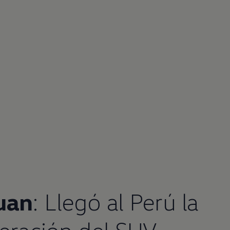
uan
: Llegó al Perú la
eración del
SUV