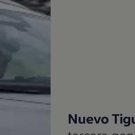
Nuevo
Tig
tercera gen