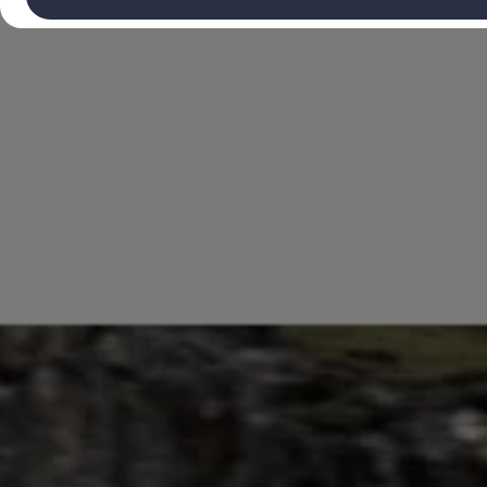
Volkswagen Recall
Campaña Recall - Takata Airbag
VW Benefits
Garantías
Garantía auto nuevo
Garantía extendida
Tengo un VW
Consejos y Cuidados
VW Store
Noticias