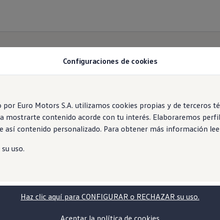
Configuraciones de cookies
or Euro Motors S.A. utilizamos cookies propias y de terceros técn
ara mostrarte contenido acorde con tu interés. Elaboraremos perf
 así contenido personalizado. Para obtener más información le
 su uso.
Haz clic aquí para CONFIGURAR o RECHAZAR su uso.
Aceptar la política de cookies