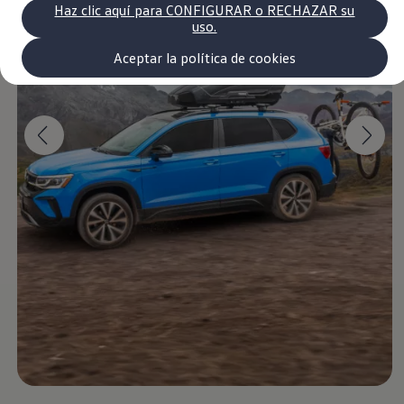
Volkswagen Recall
Haz clic aquí para CONFIGURAR o RECHAZAR su
Campaña Recall - Takata Airbag
uso.
VW Benefits
Garantías
Aceptar la política de cookies
Garantía auto nuevo
Lo quiero
Garantía extendida
Tengo un VW
Consejos y Cuidados
VW Store
Noticias