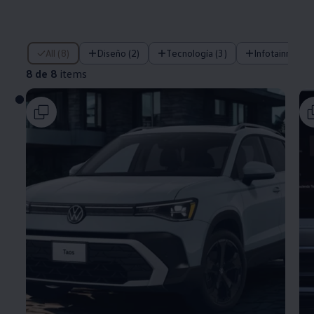
8 de 8 items
All (8)
Diseño (2)
Tecnología (3)
Infotainment (
8 de 8
items