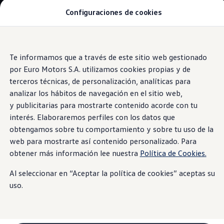
Configuraciones de cookies
Modelos y Concesionarios
SUVW: así es la gama SUV de VW en Perú
Campañas y Promociones
Autos nuevos
Saltar
Saltar al
Concesionarios y Talleres
contenido
a pie
Te informamos que a través de este sitio web gestionado
Cotiza Aquí
Toda la seguridad que brinda
Taos
principal
de
Test Drive
por Euro Motors S.A. utilizamos cookies propias y de
Contáctanos
página
terceros técnicas, de personalización, analíticas para
Marca y Experiencia
analizar los hábitos de navegación en el sitio web,
Volkswagen Perú
Espacio Exclusivo para Prensa
y publicitarias para mostrarte contenido acorde con tu
Tu seguridad es
Innovación y Tecnología
interés. Elaboraremos perfiles con los datos que
#Project1Hour
obtengamos sobre tu comportamiento y sobre tu uso de la
Latin NCAP
nuestra prioridad​
Postventa
web para mostrarte así contenido personalizado. Para
Manuales de Usuario
obtener más información lee nuestra
Política de Cookies.
Servicios de Mantenimiento
Planchado y Pintura
Al seleccionar en “Aceptar la política de cookies” aceptas su
Paquetes de Servicio
Repuestos y Accesorios
uso.
Repuestos Originales
Accesorios y Lifestyle
Agenda tu cita
Precio de tu Mantenimiento