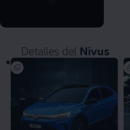
--:--
Remaining time, --:--
Detalles del
Nivus