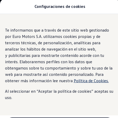
Configuraciones de cookies
Modelos y Concesionarios
SUVW: así es la gama SUV de VW en Perú
Campañas y Promociones
Autos nuevos
Saltar
Saltar al
Concesionarios y Talleres
contenido
a pie
Te informamos que a través de este sitio web gestionado
Cotiza Aquí
principal
de
Information
Test Drive
por Euro Motors S.A. utilizamos cookies propias y de
Contáctanos
página
terceros técnicas, de personalización, analíticas para
Marca y Experiencia
analizar los hábitos de navegación en el sitio web,
Volkswagen Perú
Espacio Exclusivo para Prensa
y publicitarias para mostrarte contenido acorde con tu
Metalicas
Innovación y Tecnología
interés. Elaboraremos perfiles con los datos que
#Project1Hour
obtengamos sobre tu comportamiento y sobre tu uso de la
Latin NCAP
Postventa
web para mostrarte así contenido personalizado. Para
Manuales de Usuario
obtener más información lee nuestra
Política de Cookies.
Servicios de Mantenimiento
Planchado y Pintura
Al seleccionar en “Aceptar la política de cookies” aceptas su
Paquetes de Servicio
Repuestos y Accesorios
uso.
Repuestos Originales
Accesorios y Lifestyle
Agenda tu cita
Precio de tu Mantenimiento