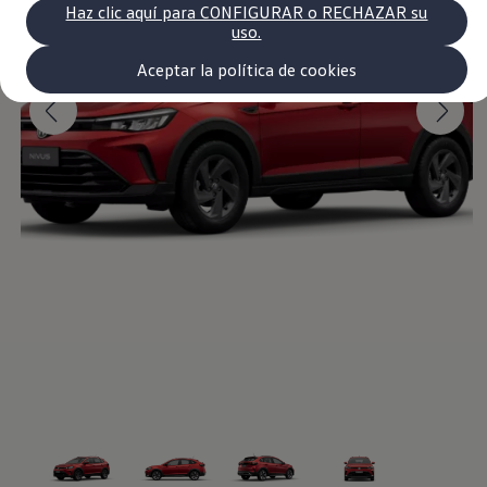
Volkswagen Recall
Haz clic aquí para CONFIGURAR o RECHAZAR su
Campaña Recall - Takata Airbag
uso.
VW Benefits
Garantías
Aceptar la política de cookies
Nivus
, diseñado para
Garantía auto nuevo
Garantía extendida
Tengo un VW
quienes marcan el ritmo.
Consejos y Cuidados
VW Store
Noticias
Lo quiero