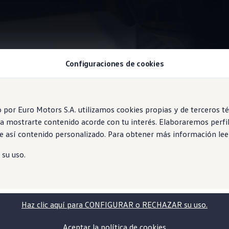
Configuraciones de cookies
Information
or Euro Motors S.A. utilizamos cookies propias y de terceros técn
ara mostrarte contenido acorde con tu interés. Elaboraremos perf
 así contenido personalizado. Para obtener más información le
reno multicolisión
 su uso.
el vehículo después de una colisión. Si esto te pasara, el siste
.
Haz clic aquí para CONFIGURAR o RECHAZAR su uso.
Aceptar la política de cookies