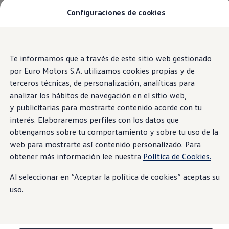
Configuraciones de cookies
Modelos y Concesionarios
SUVW: así es la gama SUV de VW en Perú
Campañas y Promociones
Autos nuevos
Saltar
Saltar al
Concesionarios y Talleres
contenido
a pie
Te informamos que a través de este sitio web gestionado
Cotiza Aquí
principal
de
Test Drive
por Euro Motors S.A. utilizamos cookies propias y de
Contáctanos
página
terceros técnicas, de personalización, analíticas para
Marca y Experiencia
analizar los hábitos de navegación en el sitio web,
Volkswagen Perú
Espacio Exclusivo para Prensa
y publicitarias para mostrarte contenido acorde con tu
Innovación y Tecnología
interés. Elaboraremos perfiles con los datos que
#Project1Hour
obtengamos sobre tu comportamiento y sobre tu uso de la
Latin NCAP
Postventa
web para mostrarte así contenido personalizado. Para
Manuales de Usuario
obtener más información lee nuestra
Política de Cookies.
Servicios de Mantenimiento
Planchado y Pintura
Al seleccionar en “Aceptar la política de cookies” aceptas su
Paquetes de Servicio
Repuestos y Accesorios
uso.
Repuestos Originales
Accesorios y Lifestyle
Agenda tu cita
Precio de tu Mantenimiento