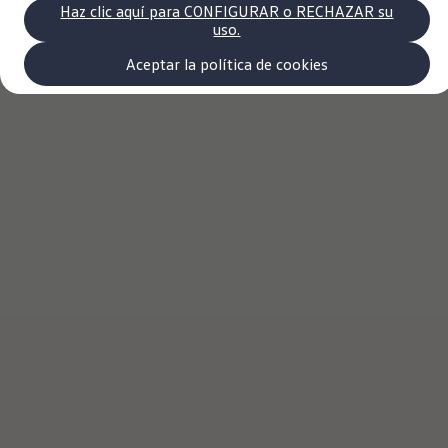
Volkswagen Recall
Haz clic aquí para CONFIGURAR o RECHAZAR su
Campaña Recall - Takata Airbag
uso.
VW Benefits
Garantías
Aceptar la política de cookies
Garantía auto nuevo
Garantía extendida
Tengo un VW
Consejos y Cuidados
VW Store
Noticias