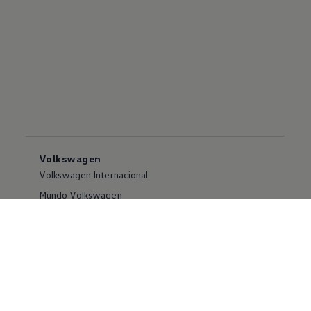
Volkswagen
Volkswagen Internacional
Mundo Volkswagen
Noticias
Servicio
Puntos de Venta y Talleres
Servicios Postventa
Campañas y Promociones
Encuentra tu próximo VW