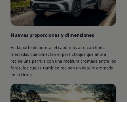
Nuevas proporciones y dimensiones
En la parte delantera, el capó más alto con líneas
marcadas que conectan el para choque que ahora
recibe una parrilla con una moldura cromada entre los
faros, los cuales también reciben un detalle cromado
en la firma.