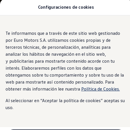
Configuraciones de cookies
Modelos y Concesionarios
SUVW: así es la gama SUV de VW en Perú
Campañas y Promociones
Autos nuevos
Saltar
Saltar al
Concesionarios y Talleres
contenido
a pie
Te informamos que a través de este sitio web gestionado
Cotiza Aquí
principal
de
Test Drive
por Euro Motors S.A. utilizamos cookies propias y de
Contáctanos
página
terceros técnicas, de personalización, analíticas para
Marca y Experiencia
analizar los hábitos de navegación en el sitio web,
Volkswagen Perú
Espacio Exclusivo para Prensa
y publicitarias para mostrarte contenido acorde con tu
Innovación y Tecnología
interés. Elaboraremos perfiles con los datos que
#Project1Hour
obtengamos sobre tu comportamiento y sobre tu uso de la
Latin NCAP
Postventa
web para mostrarte así contenido personalizado. Para
Manuales de Usuario
obtener más información lee nuestra
Política de Cookies.
Servicios de Mantenimiento
Planchado y Pintura
Al seleccionar en “Aceptar la política de cookies” aceptas su
Paquetes de Servicio
Repuestos y Accesorios
uso.
Repuestos Originales
Accesorios y Lifestyle
Agenda tu cita
Precio de tu Mantenimiento