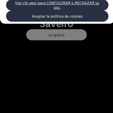
Volkswagen Recall
Haz clic aquí para CONFIGURAR o RECHAZAR su
Campaña Recall - Takata Airbag
uso.
VW Benefits
Garantías
Aceptar la política de cookies
Saveiro
Garantía auto nuevo
Garantía extendida
Tengo un VW
Consejos y Cuidados
Lo quiero
VW Store
Noticias