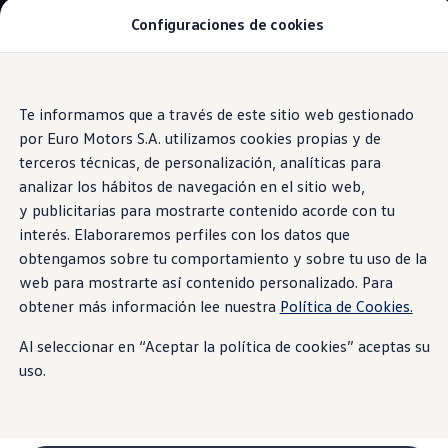
Configuraciones de cookies
Modelos y Concesionarios
SUVW: así es la gama SUV de VW en Perú
Campañas y Promociones
Autos nuevos
Saltar
Saltar al
Concesionarios y Talleres
contenido
a pie
Te informamos que a través de este sitio web gestionado
Cotiza Aquí
principal
de
Information
Test Drive
por Euro Motors S.A. utilizamos cookies propias y de
Contáctanos
página
terceros técnicas, de personalización, analíticas para
Marca y Experiencia
analizar los hábitos de navegación en el sitio web,
Volkswagen Perú
Espacio Exclusivo para Prensa
y publicitarias para mostrarte contenido acorde con tu
Verde Saga
Innovación y Tecnología
interés. Elaboraremos perfiles con los datos que
#Project1Hour
obtengamos sobre tu comportamiento y sobre tu uso de la
Latin NCAP
Postventa
web para mostrarte así contenido personalizado. Para
Manuales de Usuario
obtener más información lee nuestra
Política de Cookies.
Servicios de Mantenimiento
Planchado y Pintura
Al seleccionar en “Aceptar la política de cookies” aceptas su
Paquetes de Servicio
Repuestos y Accesorios
uso.
Repuestos Originales
Accesorios y Lifestyle
Agenda tu cita
Precio de tu Mantenimiento